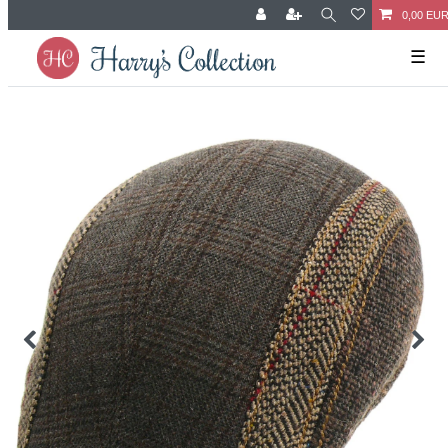
0,00 EU
☰