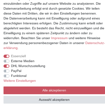
einzubinden oder Zugriffe auf unsere Website zu analysieren. Die
Datenverarbeitung erfolgt erst durch gesetzte Cookies. Wir teilen
Partner
diese Daten mit Dritten, die wir in den Einstellungen benennen.
Die Datenverarbeitung kann mit Einwilligung oder aufgrund eines
berechtigten Interesses erfolgen. Die Zustimmung kann erteilt oder
abgelehnt werden. Es besteht das Recht, nicht einzuwilligen und die
* Alle Preise inkl.
Einwilligung zu einem späteren Zeitpunkt zu ändern oder zu
Mehrwertsteuer und zuzüglich
widerrufen. Beachten Sie unser
Impressum
und weitere Hinweise
Versand | **ehemaliger
zur Verwendung personenbezogener Daten in unserer
Daten­schutz­
Verkäuferpreis
erklärung
.
Essenziell
Externe Medien
DHL Wunschzustellung
© Copyright 2026 | Alle Rechte vorbehalten.
PayPal
Funktional
Weitere Einstellungen
Alle akzeptieren
Auswahl akzeptieren