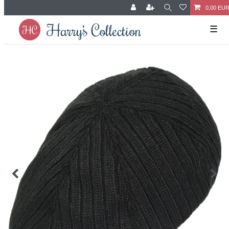
0,00 EU
☰