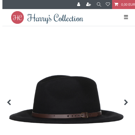
0,00 EU
☰