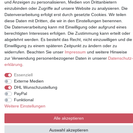
und Anzeigen zu personalisieren, Medien von Drittanbietern
einzubinden oder Zugriffe auf unsere Website zu analysieren. Die
Datenverarbeitung erfolgt erst durch gesetzte Cookies. Wir teilen
Partner
diese Daten mit Dritten, die wir in den Einstellungen benennen.
Die Datenverarbeitung kann mit Einwilligung oder aufgrund eines
berechtigten Interesses erfolgen. Die Zustimmung kann erteilt oder
abgelehnt werden. Es besteht das Recht, nicht einzuwilligen und die
* Alle Preise inkl.
Einwilligung zu einem späteren Zeitpunkt zu ändern oder zu
Mehrwertsteuer und zuzüglich
widerrufen. Beachten Sie unser
Impressum
und weitere Hinweise
Versand | **ehemaliger
zur Verwendung personenbezogener Daten in unserer
Daten­schutz­
Verkäuferpreis
erklärung
.
Essenziell
Externe Medien
DHL Wunschzustellung
© Copyright 2026 | Alle Rechte vorbehalten.
PayPal
Funktional
Weitere Einstellungen
Alle akzeptieren
Auswahl akzeptieren