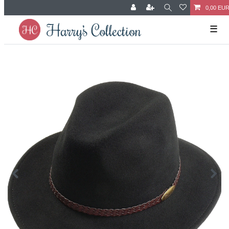
0,00 EU
☰