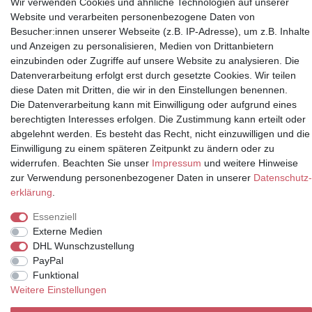
Wir verwenden Cookies und ähnliche Technologien auf unserer
Website und verarbeiten personenbezogene Daten von
Besucher:innen unserer Webseite (z.B. IP-Adresse), um z.B. Inhalte
und Anzeigen zu personalisieren, Medien von Drittanbietern
einzubinden oder Zugriffe auf unsere Website zu analysieren. Die
Datenverarbeitung erfolgt erst durch gesetzte Cookies. Wir teilen
Partner
diese Daten mit Dritten, die wir in den Einstellungen benennen.
Die Datenverarbeitung kann mit Einwilligung oder aufgrund eines
berechtigten Interesses erfolgen. Die Zustimmung kann erteilt oder
abgelehnt werden. Es besteht das Recht, nicht einzuwilligen und die
* Alle Preise inkl.
Einwilligung zu einem späteren Zeitpunkt zu ändern oder zu
Mehrwertsteuer und zuzüglich
widerrufen. Beachten Sie unser
Impressum
und weitere Hinweise
Versand | **ehemaliger
zur Verwendung personenbezogener Daten in unserer
Daten­schutz­
Verkäuferpreis
erklärung
.
Essenziell
Externe Medien
DHL Wunschzustellung
© Copyright 2026 | Alle Rechte vorbehalten.
PayPal
Funktional
Weitere Einstellungen