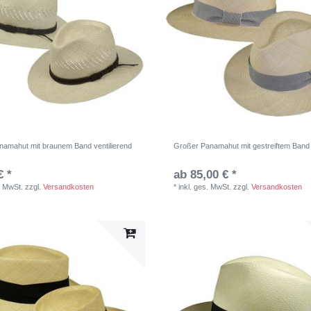
namahut mit braunem Band ventilierend
Großer Panamahut mit gestreiftem Band
€ *
ab 85,00 € *
. MwSt.
zzgl.
Versandkosten
*
inkl. ges. MwSt.
zzgl.
Versandkosten