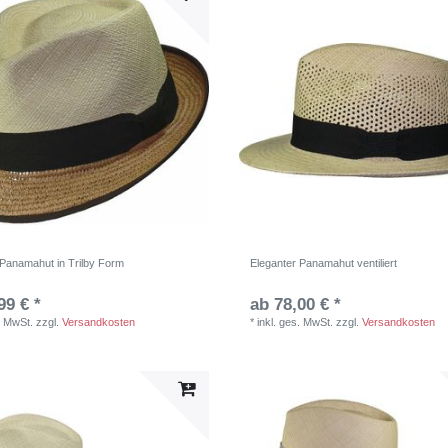
 Panamahut in Trilby Form
Eleganter Panamahut ventiliert
99 € *
ab 78,00 € *
. MwSt.
zzgl.
Versandkosten
*
inkl. ges. MwSt.
zzgl.
Versandkosten