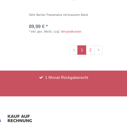
Sehr flacher Panamahut mit braunem Band
89,99 € *
*
inkl. ges. MwSt.
zzgl.
Versandkosten
1
2
1 Monat Rückgaberecht