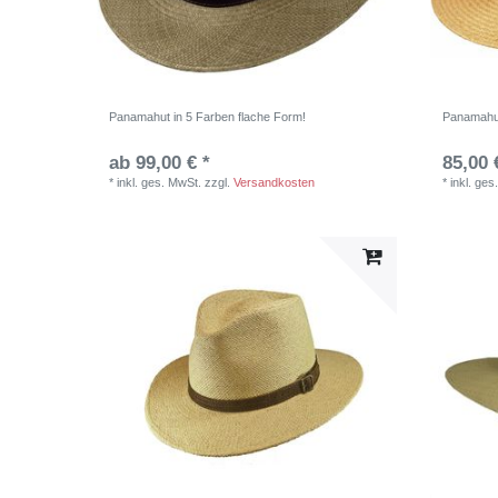
Panamahut in 5 Farben flache Form!
Panamahu
ab 99,00 € *
85,00 
*
inkl. ges. MwSt.
zzgl.
Versandkosten
*
inkl. ges