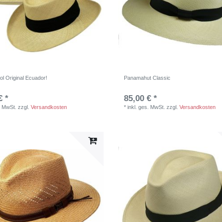
l Original Ecuador!
Panamahut Classic
€ *
85,00 € *
. MwSt.
zzgl.
Versandkosten
*
inkl. ges. MwSt.
zzgl.
Versandkosten