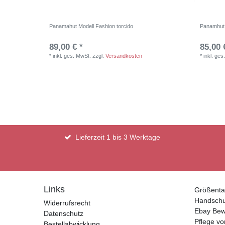
Panamahut Modell Fashion torcido
Panamhut 
89,00 € *
85,00 
*
inkl. ges. MwSt.
zzgl.
Versandkosten
*
inkl. ges
Lieferzeit 1 bis 3 Werktage
Links
Größenta
Handsch
Widerrufsrecht
Ebay Bew
Datenschutz
Pflege vo
Bestellabwicklung