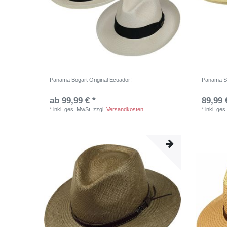
Panama Bogart Original Ecuador!
Panama So
ab 99,99 € *
89,99 
*
inkl. ges. MwSt.
zzgl.
Versandkosten
*
inkl. ges