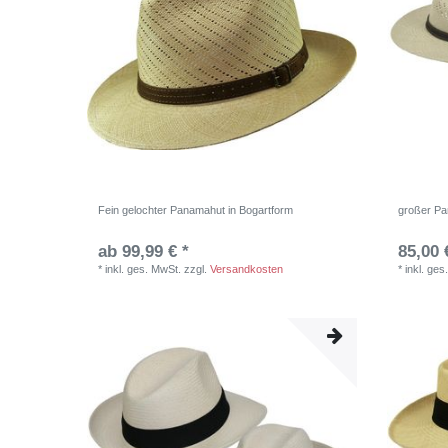
Fein gelochter Panamahut in Bogartform
großer Pa
ab 99,99 € *
85,00 
*
inkl. ges. MwSt.
zzgl.
Versandkosten
*
inkl. ges