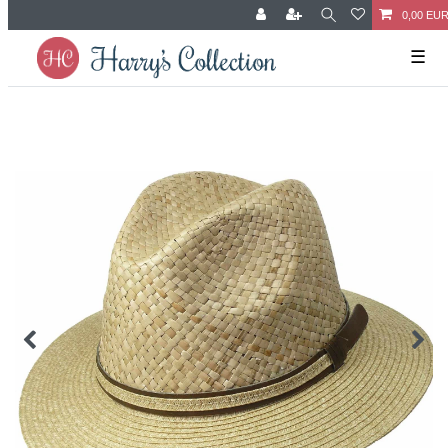
0,00 EU
☰