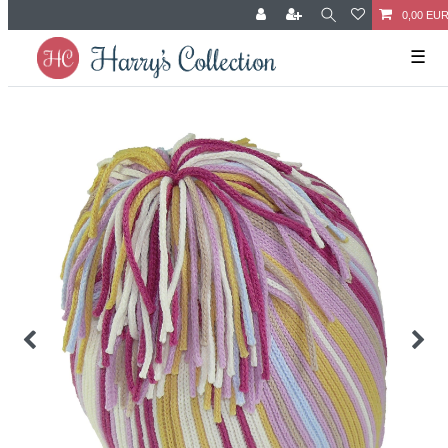
0,00 EU
☰