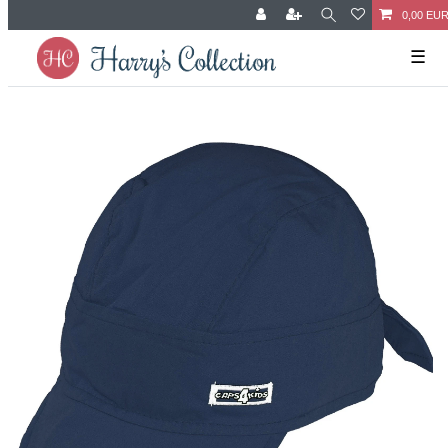
0,00 EU
☰