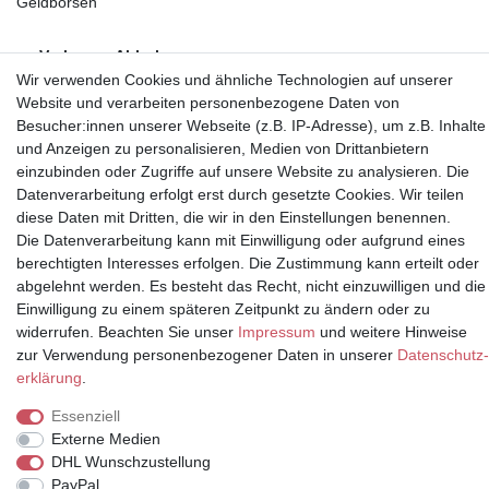
Geldbörsen
Vorkasse, Abholung
Wir verwenden Cookies und ähnliche Technologien auf unserer
Website und verarbeiten personenbezogene Daten von
Besucher:innen unserer Webseite (z.B. IP-Adresse), um z.B. Inhalte
und Anzeigen zu personalisieren, Medien von Drittanbietern
einzubinden oder Zugriffe auf unsere Website zu analysieren. Die
Partner
Datenverarbeitung erfolgt erst durch gesetzte Cookies. Wir teilen
diese Daten mit Dritten, die wir in den Einstellungen benennen.
Die Datenverarbeitung kann mit Einwilligung oder aufgrund eines
berechtigten Interesses erfolgen. Die Zustimmung kann erteilt oder
abgelehnt werden. Es besteht das Recht, nicht einzuwilligen und die
* Alle Preise inkl.
Einwilligung zu einem späteren Zeitpunkt zu ändern oder zu
Mehrwertsteuer und zuzüglich
widerrufen. Beachten Sie unser
Impressum
und weitere Hinweise
Versand | **ehemaliger
zur Verwendung personenbezogener Daten in unserer
Daten­schutz­
Verkäuferpreis
erklärung
.
Essenziell
Externe Medien
DHL Wunschzustellung
© Copyright 2026 | Alle Rechte vorbehalten.
PayPal