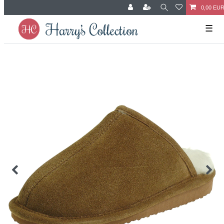
0,00 EU
☰