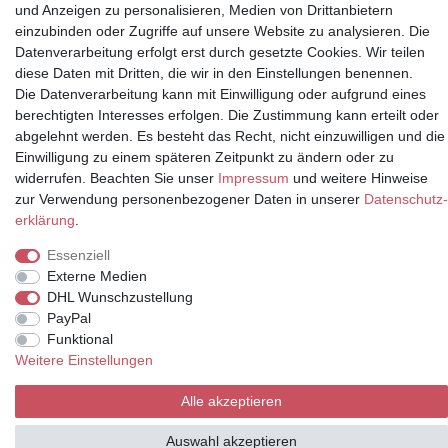
und Anzeigen zu personalisieren, Medien von Drittanbietern
einzubinden oder Zugriffe auf unsere Website zu analysieren. Die
Datenverarbeitung erfolgt erst durch gesetzte Cookies. Wir teilen
Partner
diese Daten mit Dritten, die wir in den Einstellungen benennen.
Die Datenverarbeitung kann mit Einwilligung oder aufgrund eines
berechtigten Interesses erfolgen. Die Zustimmung kann erteilt oder
abgelehnt werden. Es besteht das Recht, nicht einzuwilligen und die
* Alle Preise inkl.
Einwilligung zu einem späteren Zeitpunkt zu ändern oder zu
Mehrwertsteuer und zuzüglich
widerrufen. Beachten Sie unser
Impressum
und weitere Hinweise
Versand | **ehemaliger
zur Verwendung personenbezogener Daten in unserer
Daten­schutz­
Verkäuferpreis
erklärung
.
Essenziell
Externe Medien
DHL Wunschzustellung
© Copyright 2026 | Alle Rechte vorbehalten.
PayPal
Funktional
Weitere Einstellungen
Alle akzeptieren
Auswahl akzeptieren