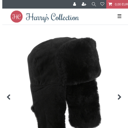
0,00 EU
☰