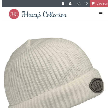
0,00 EU
☰