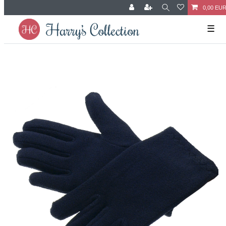
0,00 EU
☰