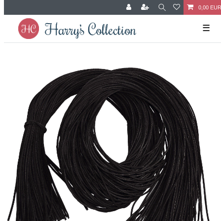
0,00 EU
☰