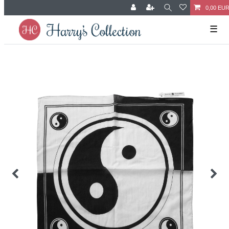
0,00 EU
☰