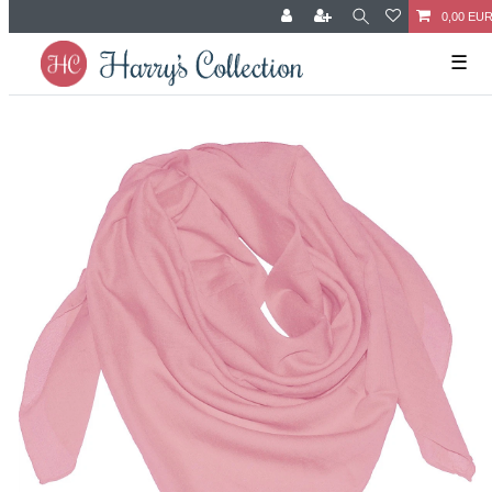
0,00 EU
☰