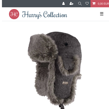
0,00 EU
☰