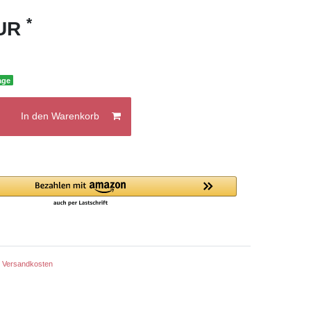
*
EUR
age
In den Warenkorb
.
Versandkosten