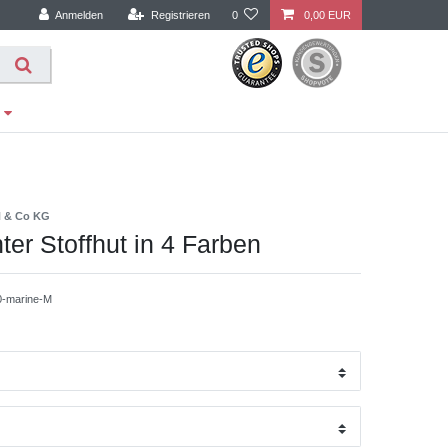
Anmelden
Registrieren
0
0,00 EUR
H & Co KG
ter Stoffhut in 4 Farben
0-marine-M