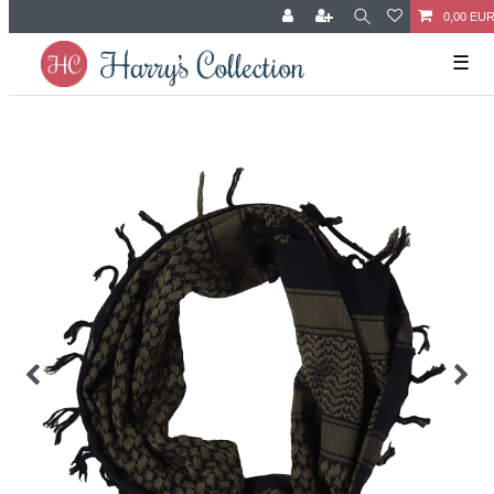
0,00 EU
☰