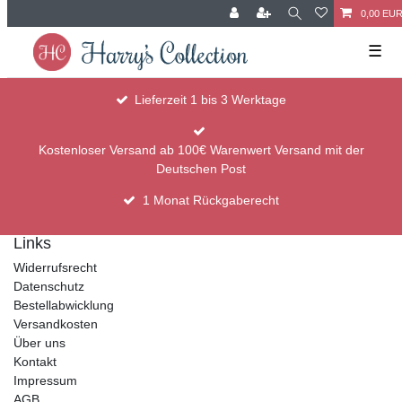
0,00 EU
☰
Lieferzeit 1 bis 3 Werktage
Kostenloser Versand ab 100€ Warenwert Versand mit der
Deutschen Post
1 Monat Rückgaberecht
Links
Widerrufsrecht
Datenschutz
Bestellabwicklung
Versandkosten
Über uns
Kontakt
Impressum
AGB