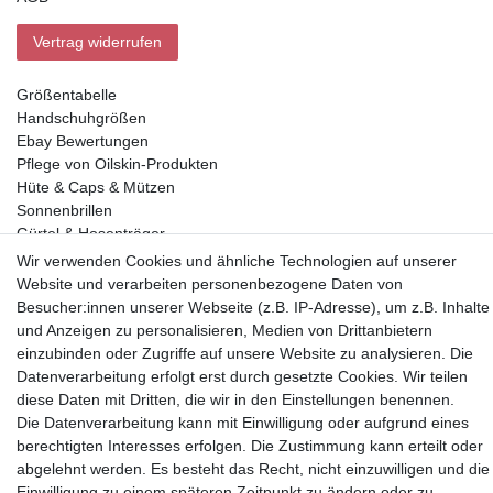
Vertrag widerrufen
Größentabelle
Handschuhgrößen
Ebay Bewertungen
Pflege von Oilskin-Produkten
Hüte & Caps & Mützen
Sonnenbrillen
Gürtel & Hosenträger
Geldbörsen
Wir verwenden Cookies und ähnliche Technologien auf unserer
Website und verarbeiten personenbezogene Daten von
Besucher:innen unserer Webseite (z.B. IP-Adresse), um z.B. Inhalte
Vorkasse, Abholung
und Anzeigen zu personalisieren, Medien von Drittanbietern
einzubinden oder Zugriffe auf unsere Website zu analysieren. Die
Datenverarbeitung erfolgt erst durch gesetzte Cookies. Wir teilen
diese Daten mit Dritten, die wir in den Einstellungen benennen.
Die Datenverarbeitung kann mit Einwilligung oder aufgrund eines
berechtigten Interesses erfolgen. Die Zustimmung kann erteilt oder
Partner
abgelehnt werden. Es besteht das Recht, nicht einzuwilligen und die
Einwilligung zu einem späteren Zeitpunkt zu ändern oder zu