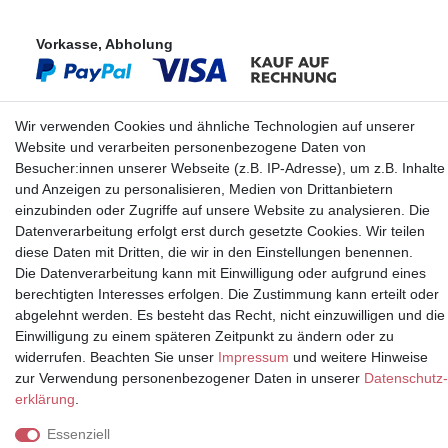
Vorkasse, Abholung
Wir verwenden Cookies und ähnliche Technologien auf unserer
Website und verarbeiten personenbezogene Daten von
Besucher:innen unserer Webseite (z.B. IP-Adresse), um z.B. Inhalte
Partner
und Anzeigen zu personalisieren, Medien von Drittanbietern
einzubinden oder Zugriffe auf unsere Website zu analysieren. Die
Datenverarbeitung erfolgt erst durch gesetzte Cookies. Wir teilen
diese Daten mit Dritten, die wir in den Einstellungen benennen.
* Alle Preise inkl.
Die Datenverarbeitung kann mit Einwilligung oder aufgrund eines
Mehrwertsteuer und zuzüglich
berechtigten Interesses erfolgen. Die Zustimmung kann erteilt oder
Versand | **ehemaliger
abgelehnt werden. Es besteht das Recht, nicht einzuwilligen und die
Verkäuferpreis
Einwilligung zu einem späteren Zeitpunkt zu ändern oder zu
widerrufen. Beachten Sie unser
Impressum
und weitere Hinweise
zur Verwendung personenbezogener Daten in unserer
Daten­schutz­
erklärung
.
© Copyright 2026 | Alle Rechte vorbehalten.
Essenziell