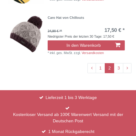
Caro Hat von Chillouts
17,50 € *
24,90 € **
Niedrigster Preis der letzten 30 Tage:
17,50 €
In den Warenkorb
*
inkl. ges. MwSt.
zzgl.
Versandkosten
1
2
3
Lieferzeit 1 bis 3 Werktage
Kostenloser Versand ab 100€ Warenwert Versand mit der
Deutschen Post
1 Monat Rückgaberecht